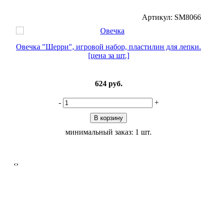
618
Артикул: SM8066
Овечка "Шерри", игровой набор, пластилин для лепки.
п.]
[цена за шт.]
Ма
624
руб.
-
+
В корзину
минимальный заказ: 1 шт.
‹
›