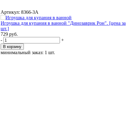
Артикул: 8366-3A
Игрушка для купания в ванной "Динозаврик Рон". [цена за
шт.]
729
руб.
-
+
В корзину
минимальный заказ: 1 шт.