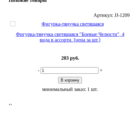
Похожие товары
-093
Артикул: JJ-1209
Фигурка-тянучка светящаяся "Боевые Челюсти", 4
вида в ассорти. [цена за шт.]
203
руб.
-
+
В корзину
минимальный заказ: 1 шт.
‹
›